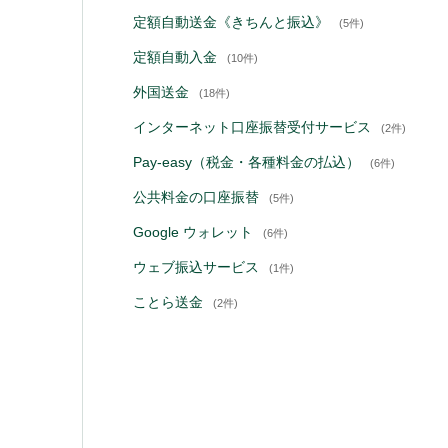
定額自動送金《きちんと振込》
(5件)
定額自動入金
(10件)
外国送金
(18件)
インターネット口座振替受付サービス
(2件)
Pay-easy（税金・各種料金の払込）
(6件)
公共料金の口座振替
(5件)
Google ウォレット
(6件)
ウェブ振込サービス
(1件)
ことら送金
(2件)