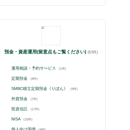
預金・資産運用(留意点もご覧ください)
(63件)
運用相談・予約サービス
(1件)
定期預金
(8件)
SMBC積立定期預金《りぼん》
(9件)
外貨預金
(7件)
投資信託
(17件)
NISA
(15件)
個人向け国債
(4件)