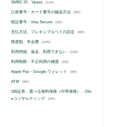
SMBC ID、Vpass
(11件)
口座番号・カード番号の確認方法
(9件)
暗証番号・Visa Secure
(6件)
支払方法、フレキシブルペイの設定
(9件)
限度額、年会費
(10件)
利用明細、返金、利用できない
(10件)
利用制限・不正利用の補償
(2件)
Apple Pay・Google ウォレット
(8件)
ATM
(8件)
SBI証券、選べる無料保険（付帯保険）、Oliv
eコンサルティング
(6件)