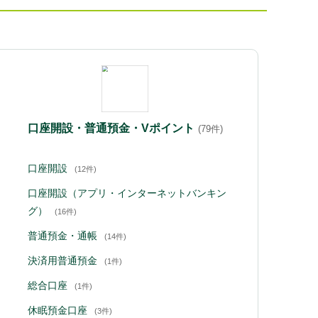
口座開設・普通預金・Vポイント
(79件)
口座開設
(12件)
口座開設（アプリ・インターネットバンキン
グ）
(16件)
普通預金・通帳
(14件)
決済用普通預金
(1件)
総合口座
(1件)
休眠預金口座
(3件)