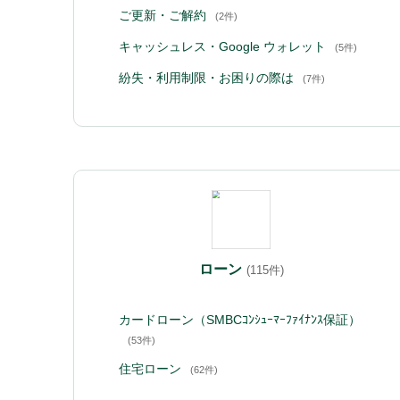
ご更新・ご解約
(2件)
キャッシュレス・Google ウォレット
(5件)
紛失・利用制限・お困りの際は
(7件)
ローン
(115件)
カードローン（SMBCｺﾝｼｭｰﾏｰﾌｧｲﾅﾝｽ保証）
(53件)
住宅ローン
(62件)