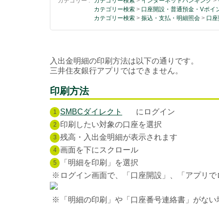
カテゴリー :
カテゴリー検索
>
インターネットバンキング
>
カテゴリー検索
>
口座開設・普通預金・Vポイ
カテゴリー検索
>
振込・支払・明細照会
>
口座
入出金明細の印刷方法は以下の通りです。
三井住友銀行アプリではできません。
印刷方法
SMBCダイレクト
にログイン
1
印刷したい対象の口座を選択
2
残高・入出金明細が表示されます
3
画面を下にスクロール
4
「明細を印刷」を選択
5
※
ログイン画面で、「口座開設」、「アプリで
※
「明細の印刷」や「口座番号連絡書」がない