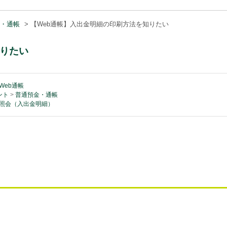
・通帳
>
【Web通帳】入出金明細の印刷方法を知りたい
知りたい
Web通帳
ント
>
普通預金・通帳
照会（入出金明細）