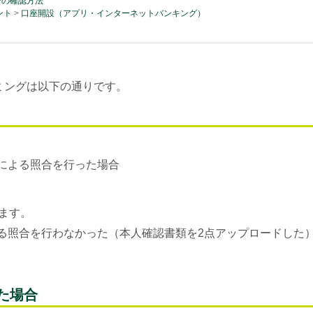
号の確認方法
ント
>
口座開設（アプリ・インターネットバンキング）
ミングは以下の通りです。
による照合を行った場合
ます。
る照合を行わなかった（本人確認書類を2点アップロードした
た場合