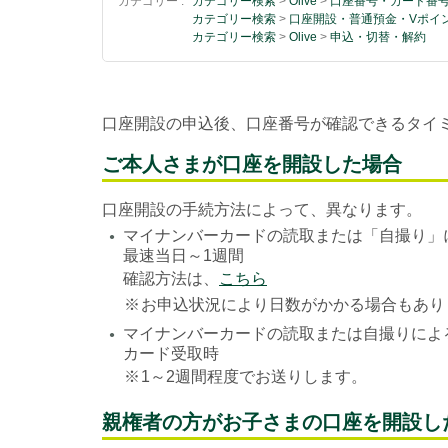
カテゴリー :
カテゴリー検索
>
Olive
>
口座番号・カード番
カテゴリー検索
>
口座開設・普通預金・Vポイ
カテゴリー検索
>
Olive
>
申込・切替・解約
口座開設の申込後、口座番号が確認できるタイ
ご本人さまが口座を開設した場合
口座開設の手続方法によって、異なります。
マイナンバーカードの読取または「自撮り」
●
最速当日～1週間
確認方法は、
こちら
※
お申込状況により日数がかかる場合もあり
マイナンバーカードの読取または自撮りによ
●
カード受取時
※
1～2週間程度でお送りします。
親権者の方がお子さまの口座を開設し