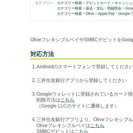
カテゴリー :
カテゴリー検索
>
デビットカード
>
キャッシュレ
カテゴリー検索
>
振込・支払・明細照会
>
Goo
カテゴリー検索
>
Olive
>
Apple Pay・Googl
OliveフレキシブルペイやSMBCデビットをG
対応方法
1.
Androidのスマートフォンで登録してくださ
2.
三井住友銀行アプリから登録してください
3.
Googleウォレットに登録されているカード
削除方法は
こちら
（Google LLCのサイトに遷移します）
4.
三井住友銀行アプリより、Oliveフレキシブ
Oliveフレキシブルペイは
こちら
SMBCデビットは
こちら