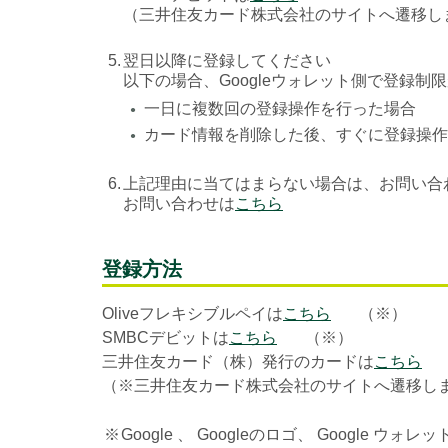
（三井住友カード株式会社のサイトへ遷移し
5.
翌日以降に登録してください
以下の場合、Googleウォレット側で登録制
一日に複数回の登録操作を行った場合
●
カード情報を削除した後、すぐに登録操作
●
6.
上記理由に当てはまらない場合は、お問い合
お問い合わせは
こちら
登録方法
Oliveフレキシブルペイは
こちら
（※）
SMBCデビットは
こちら
（※）
三井住友カード（株）発行のカードは
こちら
（※三井住友カード株式会社のサイトへ遷移し
※
Google 、 Googleのロゴ、 Google ウォレ