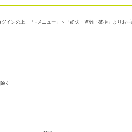
ログインの上、「≡メニュー」＞「紛失・盗難・破損」よりお
は除く