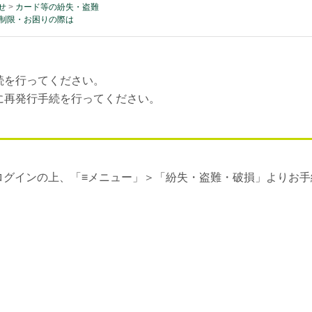
せ
>
カード等の紛失・盗難
制限・お困りの際は
続を行ってください。
に再発行手続を行ってください。
ログインの上、「≡メニュー」＞「紛失・盗難・破損」よりお