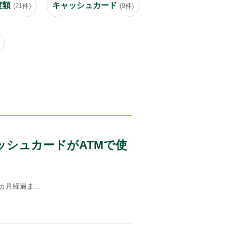
度額
キャッシュカード
(21件)
(9件)
ッシュカードがATMで使
月経過ま...