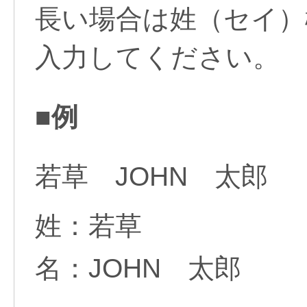
長い場合は姓（セイ）
入力してください。
■例
若草 JOHN 太郎
姓：若草
名：JOHN 太郎