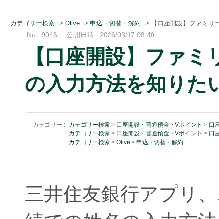
カテゴリー検索
>
Olive
>
申込・切替・解約
>
【口座開設】ファミリ
No : 9046
公開日時 : 2026/03/17 08:40
【口座開設】ファミ
の入力方法を知りた
カテゴリー :
カテゴリー検索
>
口座開設・普通預金・Vポイント
>
口
カテゴリー検索
>
口座開設・普通預金・Vポイント
>
口
カテゴリー検索
>
Olive
>
申込・切替・解約
三井住友銀行アプリ、