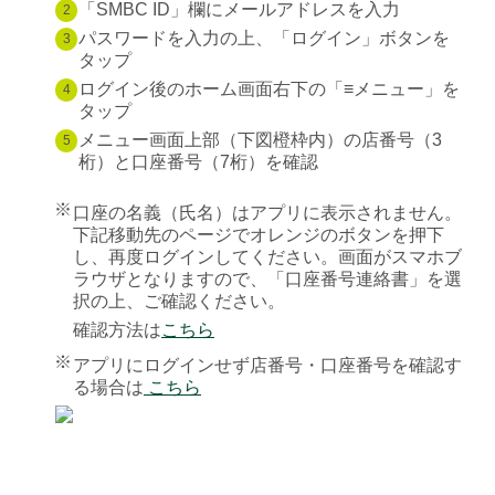
「SMBC ID」欄にメールアドレスを入力
2
パスワードを入力の上、「ログイン」ボタンを
3
タップ
ログイン後のホーム画面右下の「≡メニュー」を
4
タップ
メニュー画面上部（下図橙枠内）の店番号（3
5
桁）と口座番号（7桁）を確認
※
口座の名義（氏名）はアプリに表示されません。
下記移動先のページでオレンジのボタンを押下
し、再度ログインしてください。画面がスマホブ
ラウザとなりますので、「口座番号連絡書」を選
択の上、ご確認ください。
確認方法は
こちら
※
アプリにログインせず店番号・口座番号を確認す
る場合は
こちら