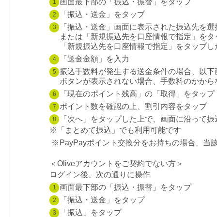
画面最下部の「振込・振替」をタップ
1
「振込・送金」をタップ
2
「振込・送金」画面に表示された振込先を選
3
または「新規振込先を口座情報で指定」をタ
「新規振込先を口座情報で指定」をタップし
「送金金額」を入力
4
振込手数料が発生する送金条件の場合、以下
5
ボタンが表示されない場合、手数料のかから
「現在のポイント残高」の「取得」をタップ
6
ポイント数を確認の上、割引内容をタップ
7
「次へ」をタップした上で、画面に沿って振
8
※「まとめて振込」でも利用可能です
※
PayPayポイント交換分をお持ちの場合、
＜Oliveアカウントをご契約でない方＞
ログイン後、次の通りに操作
画面最下部の「振込・振替」をタップ
1
「振込・送金」をタップ
2
「振込」をタップ
3