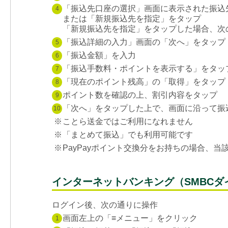
「振込先口座の選択」画面に表示された振込
4
または「新規振込先を指定」をタップ
「新規振込先を指定」をタップした場合、次
「振込詳細の入力」画面の「次へ」をタップ
5
「振込金額」を入力
6
「振込手数料・ポイントを表示する」をタッ
7
「現在のポイント残高」の「取得」をタップ
8
ポイント数を確認の上、割引内容をタップ
9
「次へ」をタップした上で、画面に沿って振
10
※
ことら送金ではご利用になれません
※
「まとめて振込」でも利用可能です
※
PayPayポイント交換分をお持ちの場合、
インターネットバンキング（SMBCダ
ログイン後、次の通りに操作
画面左上の「≡メニュー」をクリック
1