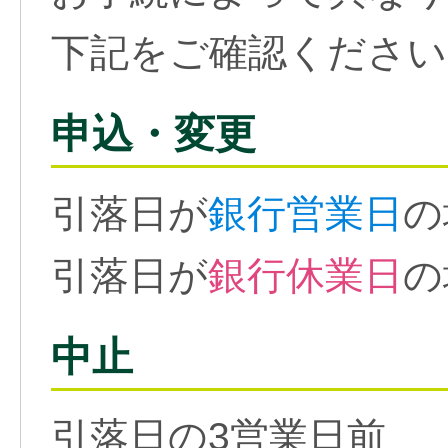
下記をご確認ください
申込・変更
引落日が
銀行営業日
の
引落日が
銀行休業日
の
中止
引落日の3営業日前