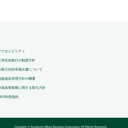
アクセシビリティ
三井住友銀行の勧誘方針
お取引目的等届出書について
利益相反管理方針の概要
外国為替業務に関する取引方針
SNS利用規約
Copyright © Sumitomo Mitsui Banking Corporation.All Rights Reserved.