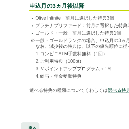
申込月の3ヵ月後以降
Olive Infinite：前月に選択した特典3個
●
プラチナプリファード：前月に選択した特典
●
ゴールド・一般：前月に選択した特典1個
●
※
一般・ゴールドランクの場合、申込月の3ヵ
なお、減少後の特典は、以下の優先順位に従
1.
コンビニATM手数料無料（1回）
2.
ご利用特典（100pt）
3.
Ｖポイントアッププログラム＋1％
4.
給与・年金受取特典
選べる特典の種類についてくわしくは
選べる特
戻る