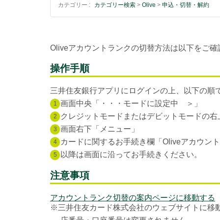
カテゴリー :
カテゴリー検索
>
Olive
>
申込・切替・解約
Oliveアカウントランクの切替方法は以下をご
操作手順
三井住友銀行アプリにログインの上、以下の順
画面中央「・・・モードに設定中 ＞」
1
クレジットモードまたはデビットモードの右上
2
画面右下「メニュー」
3
カードに関するお手続き欄「Oliveアカウン
4
以降は画面に沿ってお手続きください。
5
注意事項
アカウントランク切替の案内ページに移動する
※三井住友カード株式会社のウェブサイトに移