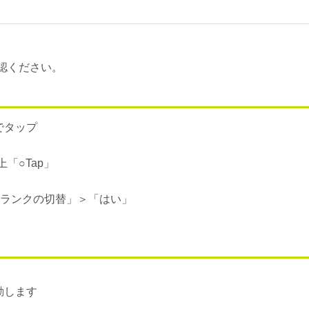
確認ください。
でタップ
「○Tap」
トランクの切替」＞「はい」
動します