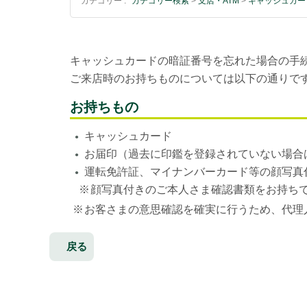
カテゴリー :
カテゴリー検索
>
支店・ATM
>
キャッシュカー
キャッシュカードの暗証番号を忘れた場合の手
ご来店時のお持ちものについては以下の通りで
お持ちもの
キャッシュカード
●
お届印（過去に印鑑を登録されていない場合
●
運転免許証、マイナンバーカード等の顔写真
●
※
顔写真付きのご本人さま確認書類をお持ち
※
お客さまの意思確認を確実に行うため、代理
戻る