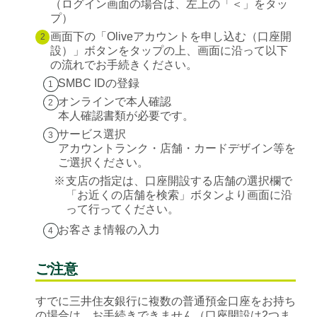
（ログイン画面の場合は、左上の「＜」をタッ
プ）
画面下の「Oliveアカウントを申し込む（口座開
2
設）」ボタンをタップの上、画面に沿って以下
の流れでお手続きください。
SMBC IDの登録
1
オンラインで本人確認
2
本人確認書類が必要です。
サービス選択
3
アカウントランク・店舗・カードデザイン等を
ご選択ください。
※
支店の指定は、口座開設する店舗の選択欄で
「お近くの店舗を検索」ボタンより画面に沿
って行ってください。
お客さま情報の入力
4
ご注意
すでに三井住友銀行に複数の普通預金口座をお持ち
の場合は、お手続きできません（口座開設は2つま