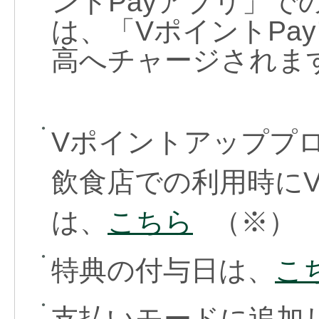
ントPayアプリ」で
は、「VポイントPa
高へチャージされま
●
Vポイントアッププ
飲食店での利用時に
は、
こちら
（※）
●
特典の付与日は、
こ
●
支払いモードに追加