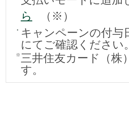
ら
（※）
キャンペーンの付与
●
にてご確認ください
三井住友カード（株
※
す。