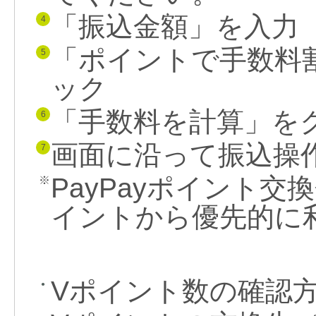
「振込金額」を入力
4
「ポイントで手数料
5
ック
「手数料を計算」を
6
画面に沿って振込操
7
PayPayポイント
※
イントから優先的に
Vポイント数の確認
●