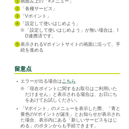
画面左上の「≡メニュー」
1
「各種サービス」
2
「Vポイント」
3
「設定して使いはじめよう」
4
※
「設定して使いはじめよう」が無い場合は、I
D連携済です。
表示されるVポイントサイトの画面に沿って、手
5
続を進める
留意点
エラーが出る場合は
こちら
●
※
「現在ポイントに関するお取引はご利用いた
だけません」と表示される場合は、お日にち
をあけてお試しください。
「Vポイント」のメニューを表示した際、「青と
●
黄色のVポイントが誕生」とお知らせが表示され
た場合、表示内にある「新しいサービスをはじ
める」のボタンからも手続できます。