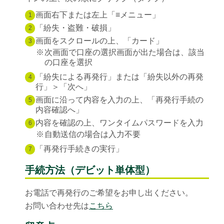
画面右下または左上「≡メニュー」
1
「紛失・盗難・破損」
2
画面をスクロールの上、「カード」
3
※
次画面で口座の選択画面が出た場合は、該当
の口座を選択
「紛失による再発行」または「紛失以外の再発
4
行」＞「次へ」
画面に沿って内容を入力の上、「再発行手続の
5
内容確認へ」
内容を確認の上、ワンタイムパスワードを入力
6
※
自動送信の場合は入力不要
「再発行手続きの実行」
7
手続方法（デビット単体型）
お電話で再発行のご希望をお申し出ください。
お問い合わせ先は
こちら