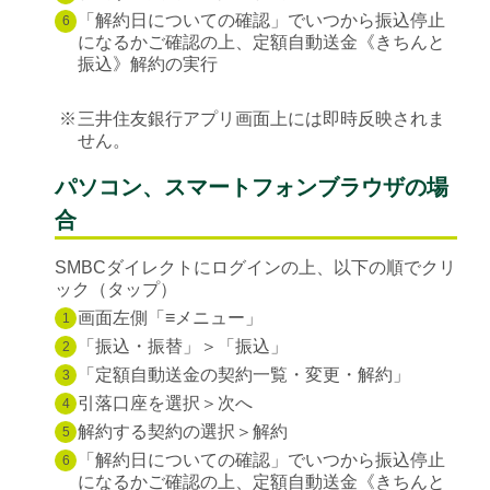
「解約日についての確認」でいつから振込停止
6
になるかご確認の上、定額自動送金《きちんと
振込》解約の実行
※
三井住友銀行アプリ画面上には即時反映されま
せん。
パソコン、スマートフォンブラウザの場
合
SMBCダイレクトにログインの上、以下の順でクリ
ック（タップ）
画面左側「≡メニュー」
1
「振込・振替」＞「振込」
2
「定額自動送金の契約一覧・変更・解約」
3
引落口座を選択＞次へ
4
解約する契約の選択＞解約
5
「解約日についての確認」でいつから振込停止
6
になるかご確認の上、定額自動送金《きちんと