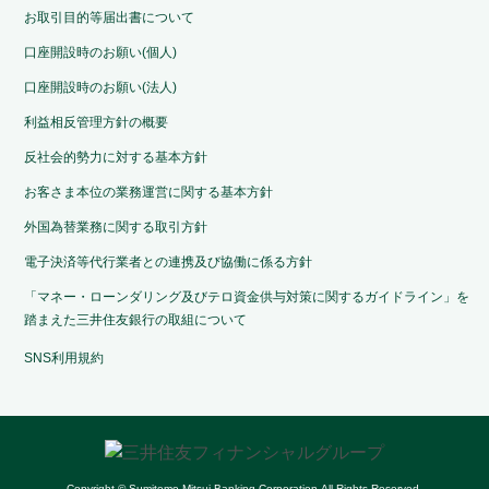
お取引目的等届出書について
口座開設時のお願い(個人)
口座開設時のお願い(法人)
利益相反管理方針の概要
反社会的勢力に対する基本方針
お客さま本位の業務運営に関する基本方針
外国為替業務に関する取引方針
電子決済等代行業者との連携及び協働に係る方針
「マネー・ローンダリング及びテロ資金供与対策に関するガイドライン」を
踏まえた三井住友銀行の取組について
SNS利用規約
Copyright © Sumitomo Mitsui Banking Corporation.All Rights Reserved.