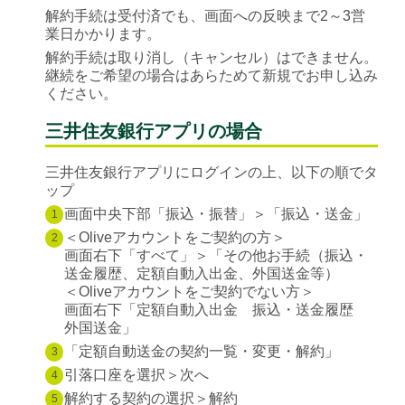
解約手続は受付済でも、画面への反映まで2～3営
業日かかります。
解約手続は取り消し（キャンセル）はできません。
継続をご希望の場合はあらためて新規でお申し込み
ください。
三井住友銀行アプリの場合
三井住友銀行アプリにログインの上、以下の順でタ
ップ
画面中央下部「振込・振替」＞「振込・送金」
1
＜Oliveアカウントをご契約の方＞
2
画面右下「すべて」＞「その他お手続（振込・
送金履歴、定額自動入出金、外国送金等）
＜Oliveアカウントをご契約でない方＞
画面右下「定額自動入出金 振込・送金履歴
外国送金」
「定額自動送金の契約一覧・変更・解約」
3
引落口座を選択＞次へ
4
解約する契約の選択＞解約
5