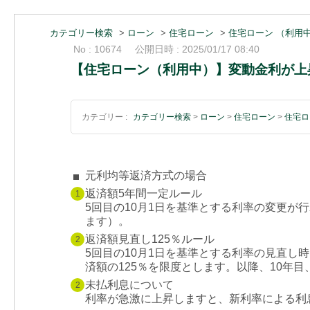
カテゴリー検索
>
ローン
>
住宅ローン
>
住宅ローン （利用
No : 10674
公開日時 : 2025/01/17 08:40
【住宅ローン（利用中）】変動金利が上
カテゴリー :
カテゴリー検索
>
ローン
>
住宅ローン
>
住宅ロ
元利均等返済方式の場合
返済額5年間一定ルール
1
5回目の10月1日を基準とする利率の変更
ます）。
返済額見直し125％ルール
2
5回目の10月1日を基準とする利率の見直
済額の125％を限度とします。以降、10年
未払利息について
2
利率が急激に上昇しますと、新利率による利