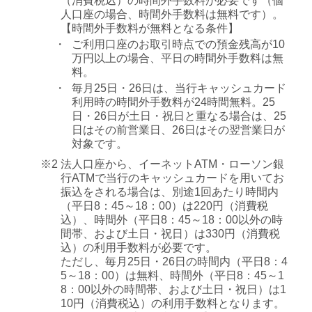
（消費税込）の時間外手数料が必要です（個
現金
人口座の場合、時間外手数料は無料です）。
【時間外手数料が無料となる条件】
定額自動送金《きちんと振込》※
・
ご利用口座のお取引時点での預金残高が10
万円以上の場合、平日の時間外手数料は無
キャッシュ
料。
ド（※2,3）
ATM（※1）
・
毎月25日・26日は、当行キャッシュカード
現金
利用時の時間外手数料が24時間無料。25
日・26日が土日・祝日と重なる場合は、25
EB（※4）
日はその前営業日、26日はその翌営業日が
・Web21（<ラ
対象です。
一般の振込
イト>を除く）
※2
法人口座から、イーネットATM・ローソン銀
・コンピュータ
行ATMで当行のキャッシュカードを用いてお
振込をされる場合は、別途1回あたり時間内
三井住友銀行
バンク
（平日8：45～18：00）は220円（消費税
本支店あて
・パソコンバン
込）、時間外（平日8：45～18：00以外の時
給与/賞与振
ク
間帯、および土日・祝日）は330円（消費税
等
込）の利用手数料が必要です。
ただし、毎月25日・26日の時間内（平日8：4
Web21<ライト>
5～18：00）は無料、時間外（平日8：45～1
8：00以外の時間帯、および土日・祝日）は1
口座出金
10円（消費税込）の利用手数料となります。
窓口