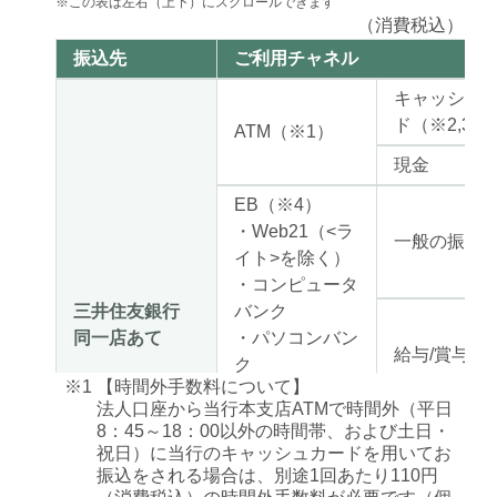
※この表は左右（上下）にスクロールできます
（消費税込）
振込先
ご利用チャネル
キャッシュ
ド（※2,3）
ATM（※1）
現金
EB（※4）
・Web21（<ラ
一般の振込
イト>を除く）
・コンピュータ
三井住友銀行
バンク
同一店あて
・パソコンバン
給与/賞与振
ク
※1
【時間外手数料について】
等
法人口座から当行本支店ATMで時間外（平日
8：45～18：00以外の時間帯、および土日・
Web21<ライト>
祝日）に当行のキャッシュカードを用いてお
口座出金
振込をされる場合は、別途1回あたり110円
窓口