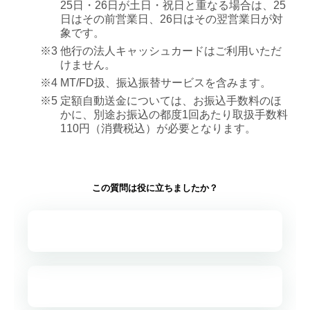
25日・26日が土日・祝日と重なる場合は、25
現金
日はその前営業日、26日はその翌営業日が対
定額自動送金《きちんと振込》※
象です。
※3
他行の法人キャッシュカードはご利用いただ
キャッシュ
けません。
ド（※2,3）
ATM（※1）
※4
MT/FD扱、振込振替サービスを含みます。
現金
※5
定額自動送金については、お振込手数料のほ
かに、別途お振込の都度1回あたり取扱手数料
EB（※4）
110円（消費税込）が必要となります。
・Web21（<ラ
一般の振込
イト>を除く）
・コンピュータ
この質問は役に立ちましたか？
バンク
他行あて
・パソコンバン
給与/賞与振
ク
等
Web21<ライト>
口座出金
窓口