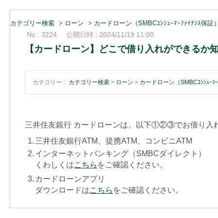
カテゴリー検索
>
ローン
>
カードローン（SMBCｺﾝｼｭｰﾏｰﾌｧｲﾅﾝｽ保証
No : 3224
公開日時 : 2024/11/19 11:00
【カードローン】どこで借り入れができるか
カテゴリー :
カテゴリー検索
>
ローン
>
カードローン（SMBCｺﾝｼｭｰﾏｰ
三井住友銀行 カードローンは、以下①②③でお借り入
1.
三井住友銀行ATM、提携ATM、コンビニATM
2.
インターネットバンキング（SMBCダイレクト）
くわしくは
こちら
をご確認ください。
3.
カードローンアプリ
ダウンロードは
こちら
をご確認ください。