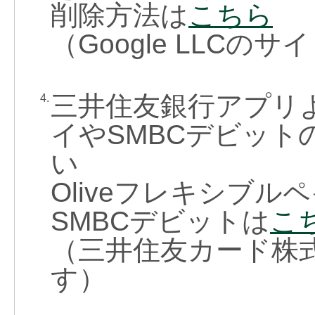
削除方法は
こちら
（Google LLCの
三井住友銀行アプリよ
4.
イやSMBCデビッ
い
Oliveフレキシブル
SMBCデビットは
こ
（三井住友カード株
す）