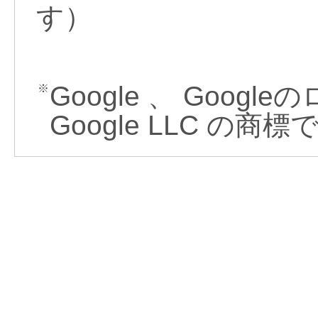
す）
Google 、 Googl
※
Google LLC の商標