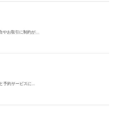
お取引に制約が...
予約サービスに...