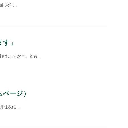
永年...
ます」
れますか？」と表...
ムページ）
住友銀...