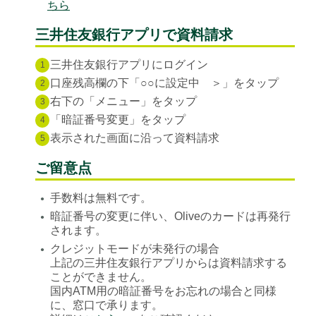
ちら
三井住友銀行アプリで資料請求
三井住友銀行アプリにログイン
1
口座残高欄の下「○○に設定中 ＞」をタップ
2
右下の「メニュー」をタップ
3
「暗証番号変更」をタップ
4
表示された画面に沿って資料請求
5
ご留意点
手数料は無料です。
●
暗証番号の変更に伴い、Oliveのカードは再発行
●
されます。
クレジットモードが未発行の場合
●
上記の三井住友銀行アプリからは資料請求する
ことができません。
国内ATM用の暗証番号をお忘れの場合と同様
に、窓口で承ります。