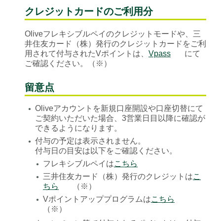
クレジットカードのご利用分
Oliveフレキシブルペイのクレジットモードや、三
井住友カード（株）発行のクレジットカードをご利
用されて付与されたVポイントは、
Vpass
にて
ご確認ください。（※）
留意点
Oliveアカウントを新規口座開設や口座切替にて
●
ご契約いただいた場合、3営業日目以降に確認が
できるようになります。
付与の予定は表示されません。
●
付与日の目安は以下をご確認ください。
フレキシブルペイは
こちら
●
三井住友カード（株）発行のクレジットは
こ
●
ちら
（※）
Vポイントアッププログラムは
こちら
●
（※）