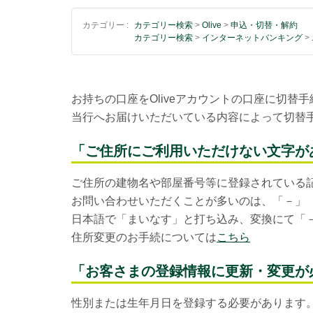
カテゴリー :
カテゴリー検索
>
Olive
>
申込・切替・解約
カテゴリー検索
>
インターネットバンキング
>
お持ちの口座をOliveアカウントの口座に切
当行へお届けいただいている内容によって切替
「ご住所にご利用いただけない文字が
ご住所の建物名や部屋番号等に登録されている
お問い合わせいただくことが多いのは、「－」
日本語で「まいなす」と打ち込み、変換にて「
住所変更のお手続については
こちら
「お客さまの登録情報に更新・変更が
性別または生年月日を登録する必要があります