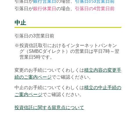
引落日が
銀行営業日
の場合、
引落日の3営業日前
引落日が
銀行休業日
の場合、
引落日の4営業日前
中止
引落日の3営業日前
※
投資信託取引におけるインターネットバンキン
グ（SMBCダイレクト）の営業日は平日7時～翌
営業日5時です。
変更のお手続についてくわしくは
積立内容の変更手
続のご案内ページ
でご確認ください。
中止のお手続についてくわしくは
積立の中止手続の
ご案内ページ
でご確認ください。
投資信託に関する留意点について