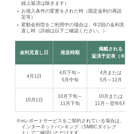
繰上返済は除きます）
お借入条件の変更をされた時（固定金利の再設
●
定等）
変動金利型をご利用中の場合は、年2回の金利見
●
直し時（詳細は以下ご確認ください。）
掲載される
金利見直し日
発送時期
返済予定表（※）
4月下旬～
4月または
4月1日
5月中旬
5月～12月
10月下旬～
10月または
10月1日
11月下旬
11月～翌年6月
※
eレポートサービスをご契約されている場合は、
インターネットバンキング（SMBCダイレク
ト）でご確認いただけます。