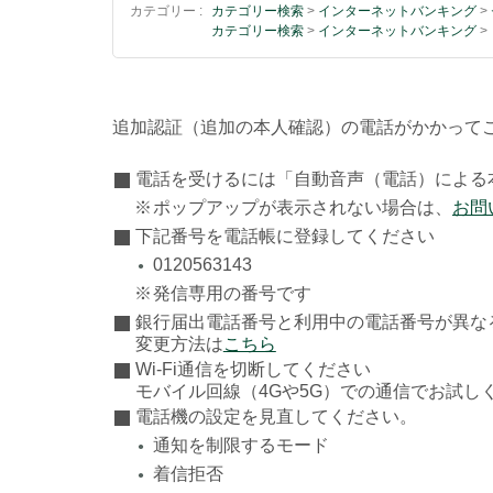
カテゴリー :
カテゴリー検索
>
インターネットバンキング
>
カテゴリー検索
>
インターネットバンキング
>
追加認証（追加の本人確認）の電話がかかって
電話を受けるには「自動音声（電話）による本
※
ポップアップが表示されない場合は、
お問
下記番号を電話帳に登録してください
0120563143
●
※
発信専用の番号です
銀行届出電話番号と利用中の電話番号が異な
変更方法は
こちら
Wi-Fi通信を切断してください
モバイル回線（4Gや5G）での通信でお試し
電話機の設定を見直してください。
通知を制限するモード
●
着信拒否
●