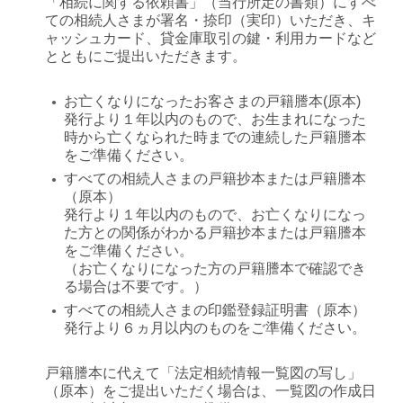
「相続に関する依頼書」（当行所定の書類）にすべ
ての相続人さまが署名・捺印（実印）いただき、キ
ャッシュカード、貸金庫取引の鍵・利用カードなど
とともにご提出いただきます。
お亡くなりになったお客さまの戸籍謄本(原本)
●
発行より１年以内のもので、お生まれになった
時から亡くなられた時までの連続した戸籍謄本
をご準備ください。
すべての相続人さまの戸籍抄本または戸籍謄本
●
（原本）
発行より１年以内のもので、お亡くなりになっ
た方との関係がわかる戸籍抄本または戸籍謄本
をご準備ください。
（お亡くなりになった方の戸籍謄本で確認でき
る場合は不要です。）
すべての相続人さまの印鑑登録証明書（原本）
●
発行より６ヵ月以内のものをご準備ください。
戸籍謄本に代えて「法定相続情報一覧図の写し」
（原本）をご提出いただく場合は、一覧図の作成日