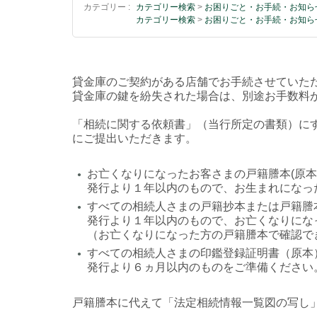
カテゴリー :
カテゴリー検索
>
お困りごと・お手続・お知ら
カテゴリー検索
>
お困りごと・お手続・お知ら
貸金庫のご契約がある店舗でお手続させていた
貸金庫の鍵を紛失された場合は、別途お手数料
「相続に関する依頼書」（当行所定の書類）に
にご提出いただきます。
お亡くなりになったお客さまの戸籍謄本(原本
●
発行より１年以内のもので、お生まれになっ
すべての相続人さまの戸籍抄本または戸籍謄
●
発行より１年以内のもので、お亡くなりにな
（お亡くなりになった方の戸籍謄本で確認
すべての相続人さまの印鑑登録証明書（原本
●
発行より６ヵ月以内のものをご準備ください
戸籍謄本に代えて「法定相続情報一覧図の写し