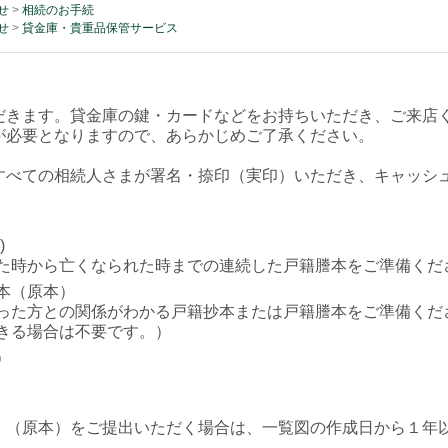
せ
>
相続のお手続
せ
>
貸金庫・貴重品保管サービス
だきます。貸金庫の鍵・カードなどをお持ちいただき、ご来店
が必要となりますので、あらかじめご了承ください。
すべての相続人さまが署名・捺印（実印）いただき、キャッシ
)
た時から亡くなられた時までの連続した戸籍謄本をご準備くだ
本（原本）
った方との関係がわかる戸籍抄本または戸籍謄本をご準備くだ
できる場合は不要です。）
）
。
」（原本）をご提出いただく場合は、一覧図の作成日から１年