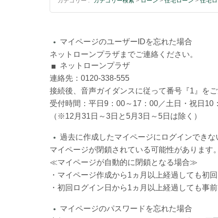
カテゴリー :
カテゴリー検索
>
ローン
>
住宅ローン
>
住宅ロ
マイページのユーザーIDを忘れた場合
●
ネットローンプラザまでご連絡ください。
ネットローンプラザ
連絡先：0120-338-555
接続後、音声ガイダンスに従って番号『1』を
受付時間：平日9：00～17：00／土日・祝日10：
（※12月31日～3日と5月3日～5日は除く）
過去に作成したマイページにログインできな
●
マイページが閉鎖されている可能性があります
≪マイページが自動的に閉鎖となる場合≫
・マイページ作成から1ヵ月以上経過しても初
・初回ログイン日から1ヵ月以上経過しても事
マイページのパスワードを忘れた場合
●